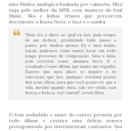
uma fluidez analógica banhada por calmaria, Silva
viaja pelo melhor da MPB, com nuances da Soul
Music, Ska e linhas tênues que percorrem
docemente a Bossa Nova, o Jazz e o samba.
"Esse foi o disco ao qual eu tive mais tempo
de me dedicar, produzindo tudo passo a
passo, por muitos meses. Eu e meu irmão,
Lucas, pudemos como nunca focar em todo
longo processo de composição, faixa a faixa,
sem correria, como amamos fazer. E o
resultado é esse álbum, que muito me orgulha.
Espero que meu disco te inspire e te
emocione, que tire qualquer eventual poeira
dos seus olhos, para que você possa ver que a
vida, mesmo quando dura, vale ser vivida com
leveza e beleza. Axé! Amém!", revela Silva.
O tom aveludado e suave do cantor permeia por
todo álbum e costura uma delícia sonora
protagonizada por instrumentais cativantes. Sua