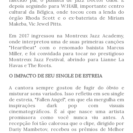
falecido pai, o pianista de jazz Doctor Gabs. E
depois seguindo para W:HAlll, importante centro
cultural da Bélgica, onde tocou com a lenda do
órgão Rhoda Scott e o ex-baterista de Miriam
Makeba, Vic Jewel Pitts.
Em 2017 ingressou na Montreux Jazz Academy,
onde interpretou uma de suas primeiras canções
"Heartbeat" com o renomado baixista Marcus
Miller, e foi convidada para tocar no prestigioso
Montreux Jazz Festival, abrindo para Lianne La
Havas e The Roots.
O IMPACTO DE SEU SINGLE DE ESTREIA
A cantora sempre gostou de fugir do óbvio e
misturar sons variados. Isso refletiu em seu single
de estreia, "Fallen Angel", em que ela mergulha em
inspirações dark pop com visuais
cinematográficos. É aí que nasce uma artista
promissora como você nunca viu antes. A
recepção foi tão calorosa que o clipe, dirigido por
Dariy Mambetov, recebeu os prêmios de Melhor