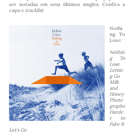
ser notadas em seus últimos singles. Confira a
capa e
tracklist
:
Nothi
ng To
Lose:
Nothin
g To
Lose
Lettin
g Go
Milk
and
Honey
Photo
graphs
Harde
r to
Fake It
Let's Go