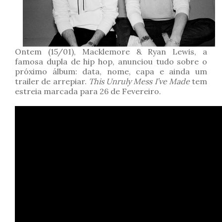
Ontem (15/01), Macklemore & Ryan Lewis, a
famosa dupla de hip hop, anunciou tudo sobre o
próximo álbum: data, nome, capa e ainda um
trailer de arrepiar.
This Unruly Mess I’ve Made
tem
estreia marcada para 26 de Fevereiro.