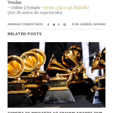
Vendas
- Online | Sympla -
https://goo.gl/Rq8dfG
(Até 2h antes do espetáculo)
NENHUM COMENTÁRIO:
POR
GABRIEL BONANI
RELATED POSTS
CONFIRA OS INDICADOS AO GRAMMY AWARDS 2018