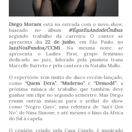
Diego Moraes
está na estrada com o novo show,
baseado no álbum
#ÉqueEuAndodeÔnibus
,
segundo trabalho da carreira. O cantor se
apresenta dia
22 de junho
, em São Paulo, no
JazzNosFundos/CCMI
. Na mesma noite, se
apresenta o Ladies First, grupo feminino
dedicado ao jazz, liderado pela pianista trans
Marcelle Barreto e pela cantora cis Natalia Mallo.
O repertório tem muito do disco recém-lançado,
como
“Quem Dera”
,
“Muderno”
e
“Demodê”
, a
próxima música de trabalho que também deve
ganhar um clipe no segundo semestre. Mas Diego
reuniu outras músicas para o setlist do show
como “Negro Gato”, uma releitura de “Ain’t Got
No”, de Nina Simone, e até mesmo o hino da África
do Sul à capela.
O cenário, criado pela Casa Capelo, é inspirado