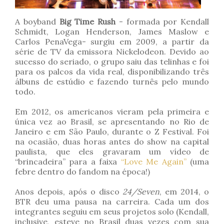
A boyband
Big Time Rush
- formada por Kendall
Schmidt, Logan Henderson, James Maslow e
Carlos PenaVega- surgiu em 2009, a partir da
série de TV da emissora Nickelodeon. Devido ao
sucesso do seriado, o grupo saiu das telinhas e foi
para os palcos da vida real, disponibilizando três
álbuns de estúdio e fazendo turnês pelo mundo
todo.
Em 2012, os americanos vieram pela primeira e
única vez ao Brasil, se apresentando no Rio de
Janeiro e em São Paulo, durante o Z Festival. Foi
na ocasião, duas horas antes do show na capital
paulista, que eles gravaram um vídeo de
“brincadeira” para a faixa
“Love Me Again”
(uma
febre dentro do fandom na época!)
Anos depois, após o disco
24/Seven
, em 2014, o
BTR deu uma pausa na carreira. Cada um dos
integrantes seguiu em seus projetos solo (Kendall,
inclusive, esteve no Brasil duas vezes com sua