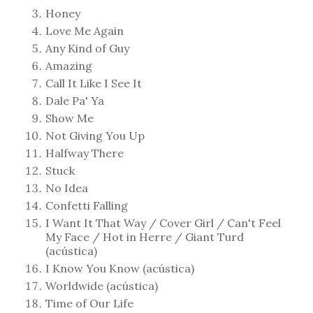
Honey
Love Me Again
Any Kind of Guy
Amazing
Call It Like I See It
Dale Pa' Ya
Show Me
Not Giving You Up
Halfway There
Stuck
No Idea
Confetti Falling
I Want It That Way / Cover Girl / Can't Feel
My Face / Hot in Herre / Giant Turd
(acústica)
I Know You Know (acústica)
Worldwide (acústica)
Time of Our Life