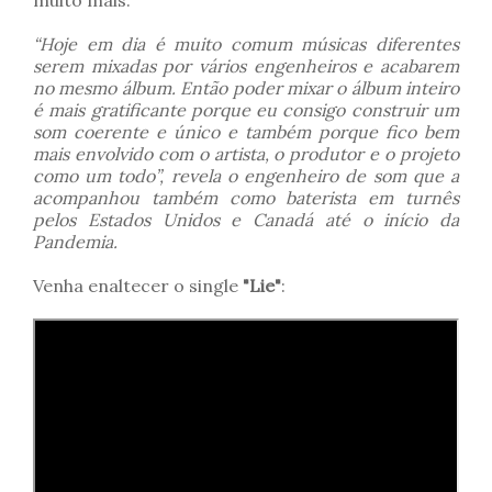
muito mais.
“Hoje em dia é muito comum músicas diferentes
serem mixadas por vários engenheiros e acabarem
no mesmo álbum. Então poder mixar o álbum inteiro
é mais gratificante porque eu consigo construir um
som coerente e único e também porque fico bem
mais envolvido com o artista, o produtor e o projeto
como um todo”
, revela o engenheiro de som que a
acompanhou também como baterista em turnês
pelos Estados Unidos e Canadá até o início da
Pandemia.
Venha enaltecer o single
"Lie"
: