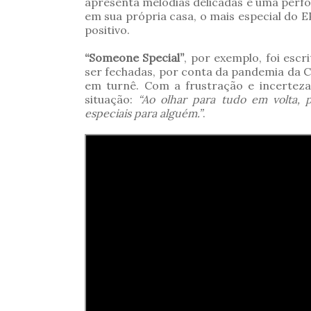
apresenta melodias delicadas e uma per
em sua própria casa, o mais especial do 
positivo.
“Someone Special”
, por exemplo, foi esc
ser fechadas, por conta da pandemia da C
em turnê. Com a frustração e incerteza
situação:
“Ao olhar para tudo em volta, 
especiais para alguém.”
.