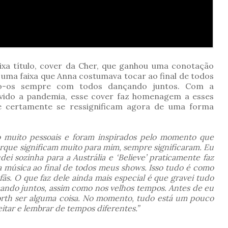
xa título, cover da Cher, que ganhou uma conotação
 uma faixa que Anna costumava tocar ao final de todos
do-os sempre com todos dançando juntos. Com a
devido a pandemia, esse cover faz homenagem a esses
 certamente se ressignificam agora de uma forma
o muito pessoais e foram inspirados pelo momento que
orque significam muito para mim, sempre significaram. Eu
i sozinha para a Austrália e ‘Believe’ praticamente faz
 música ao final de todos meus shows. Isso tudo é como
s. O que faz dele ainda mais especial é que gravei tudo
ando juntos, assim como nos velhos tempos. Antes de eu
rth ser alguma coisa. No momento, tudo está um pouco
itar e lembrar de tempos diferentes.”