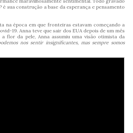
formance maravilhosamente sentimental. Todo gravado
EP é sua construção a base da esperança e pensamento
rita na época em que fronteiras estavam começando a
ovid-19. Anna teve que sair dos EUA depois de um mês
 a flor da pele, Anna assumiu uma visão otimista da
podemos nos sentir insignificantes, mas sempre somos