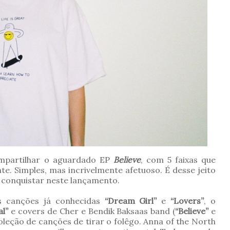
mpartilhar o aguardado EP
Believe
, com 5 faixas que
e. Simples, mas incrivelmente afetuoso. É desse jeito
 conquistar neste lançamento.
as canções já conhecidas
“Dream Girl”
e
“Lovers”
, o
l”
e covers de Cher e Bendik Baksaas band (
“Believe”
e
oleção de canções de tirar o folêgo. Anna of the North