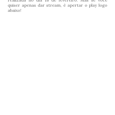
realizada no dia 18 de fevereiro. Mas se você
quiser apenas dar stream, é apertar o play logo
abaixo!