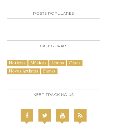
POSTS POPULARES
CATEGORIAS
Notícias
Músicas
Álbuns
Clipes
Novos Artistas
Shows
KEEP TRACKING US