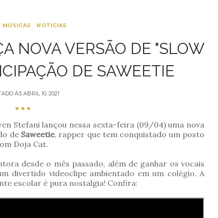
MÚSICAS
NOTÍCIAS
A NOVA VERSÃO DE "SLOW
ICIPAÇÃO DE SAWEETIE
TADO ÀS
ABRIL 10, 2021
en Stefani lançou nessa sexta-feira (09/04) uma nova
ado de
Saweetie
, rapper que tem conquistado um posto
com Doja Cat.
antora desde o mês passado, além de ganhar os vocais
m divertido videoclipe ambientado em um colégio. A
e escolar é pura nostalgia! Confira: