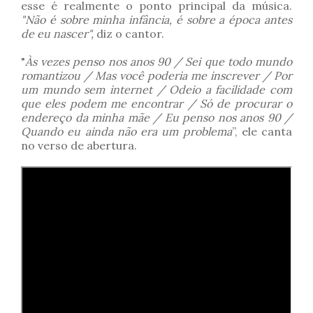
esse é realmente o ponto principal da música.
"Não é sobre minha infância, é sobre a época antes
de eu nascer",
diz o cantor.
"
Às vezes penso nos anos 90 / Sei que todo mundo
romantizou / Mas você poderia me inscrever / Por
um mundo sem internet / Odeio a facilidade com
que eles podem me encontrar / Só de procurar o
endereço da minha mãe / Eu penso nos anos 90 /
Quando eu ainda não era um problema
”, ele canta
no verso de abertura.