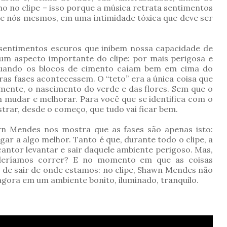
o no clipe – isso porque a música retrata sentimentos
de nós mesmos, em uma intimidade tóxica que deve ser
 sentimentos escuros que inibem nossa capacidade de
 um aspecto importante do clipe: por mais perigosa e
 quando os blocos de cimento caíam bem em cima do
tras fases acontecessem. O “teto” era a única coisa que
mente, o nascimento do verde e das flores. Sem que o
m mudar e melhorar. Para você que se identifica com o
trar, desde o começo, que tudo vai ficar bem.
n Mendes nos mostra que as fases são apenas isto:
gar a algo melhor. Tanto é que, durante todo o clipe, a
 cantor levantar e sair daquele ambiente perigoso. Mas,
deríamos correr? E no momento em que as coisas
 de sair de onde estamos: no clipe, Shawn Mendes não
 agora em um ambiente bonito, iluminado, tranquilo.