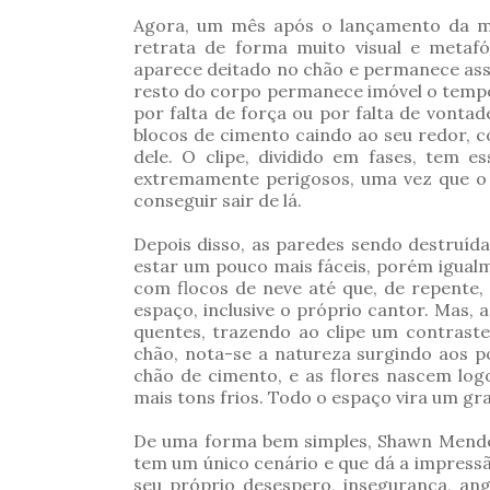
Agora, um mês após o lançamento da mú
retrata de forma muito visual e metafó
aparece deitado no chão e permanece assi
resto do corpo permanece imóvel o tempo 
por falta de força ou por falta de vont
blocos de cimento caindo ao seu redor,
dele. O clipe, dividido em fases, tem e
extremamente perigosos, uma vez que o 
conseguir sair de lá.
Depois disso, as paredes sendo destruíd
estar um pouco mais fáceis, porém igual
com flocos de neve até que, de repente,
espaço, inclusive o próprio cantor. Mas, 
quentes, trazendo ao clipe um contraste 
chão, nota-se a natureza surgindo aos p
chão de cimento, e as flores nascem log
mais tons frios. Todo o espaço vira um gr
De uma forma bem simples, Shawn Mende
tem um único cenário e que dá a impress
seu próprio desespero, insegurança, angú