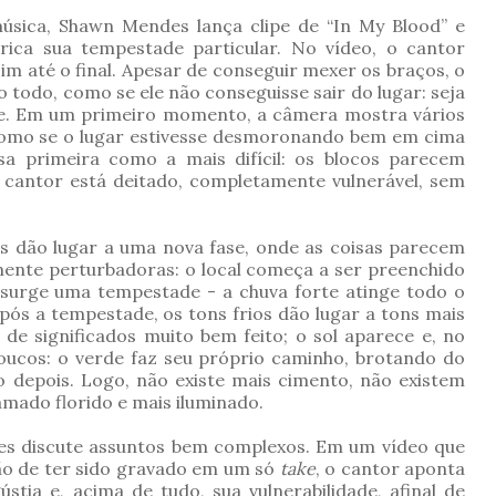
sica, Shawn Mendes lança clipe de “In My Blood” e
rica sua tempestade particular. No vídeo, o cantor
m até o final. Apesar de conseguir mexer os braços, o
todo, como se ele não conseguisse sair do lugar: seja
ade. Em um primeiro momento, a câmera mostra vários
 como se o lugar estivesse desmoronando bem em cima
ssa primeira como a mais difícil: os blocos parecem
cantor está deitado, completamente vulnerável, sem
as dão lugar a uma nova fase, onde as coisas parecem
mente perturbadoras: o local começa a ser preenchido
 surge uma tempestade - a chuva forte atinge todo o
após a tempestade, os tons frios dão lugar a tons mais
de significados muito bem feito; o sol aparece e, no
oucos: o verde faz seu próprio caminho, brotando do
o depois. Logo, não existe mais cimento, não existem
amado florido e mais iluminado.
s discute assuntos bem complexos. Em um vídeo que
ão de ter sido gravado em um só
take
, o cantor aponta
stia e, acima de tudo, sua vulnerabilidade, afinal de